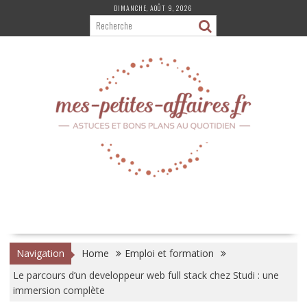
Skip
DIMANCHE, AOÛT 9, 2026
to
content
Navigation
Home
Emploi et formation
Le parcours d’un developpeur web full stack chez Studi : une
immersion complète