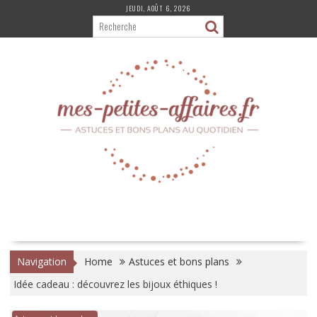
Skip
JEUDI, AOÛT 6, 2026
to
content
Navigation
Home
Astuces et bons plans
Idée cadeau : découvrez les bijoux éthiques !