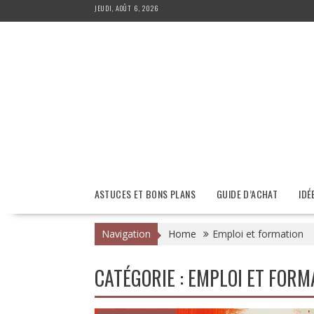
Skip
JEUDI, AOÛT 6, 2026
to
content
ASTUCES ET BONS PLANS
GUIDE D’ACHAT
IDÉ
Navigation
Home
Emploi et formation
CATÉGORIE :
EMPLOI ET FORM