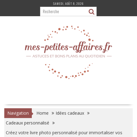
Skip
SAMEDI, AOÛT 8, 2026
to
content
Navigation
Home
Idées cadeaux
Cadeaux personnalisé
Créez votre livre photo personnalisé pour immortaliser vos