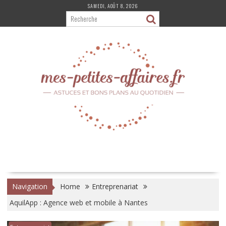
Skip
SAMEDI, AOÛT 8, 2026
to
content
Navigation
Home
Entreprenariat
AquilApp : Agence web et mobile à Nantes