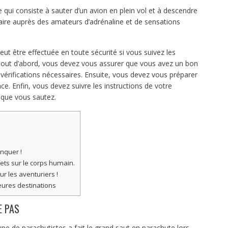
qui consiste à sauter d’un avion en plein vol et à descendre
laire auprès des amateurs d’adrénaline et de sensations
eut être effectuée en toute sécurité si vous suivez les
. Tout d’abord, vous devez vous assurer que vous avez un bon
vérifications nécessaires. Ensuite, vous devez vous préparer
. Enfin, vous devez suivre les instructions de votre
rsque vous sautez.
nquer !
ets sur le corps humain.
r les aventuriers !
eures destinations
E PAS
pe de parachutistes a fait le grand saut en parachute lors