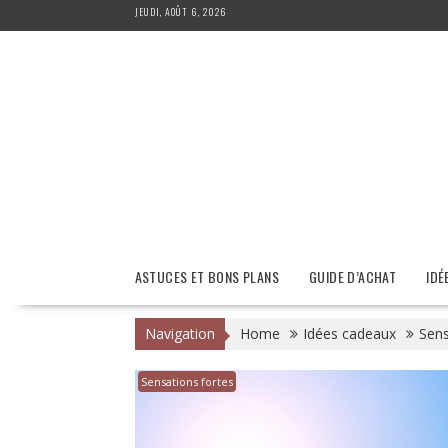
Skip
JEUDI, AOÛT 6, 2026
to
content
ASTUCES ET BONS PLANS
GUIDE D’ACHAT
IDÉ
Navigation
Home
Idées cadeaux
Sens
Sensations fortes