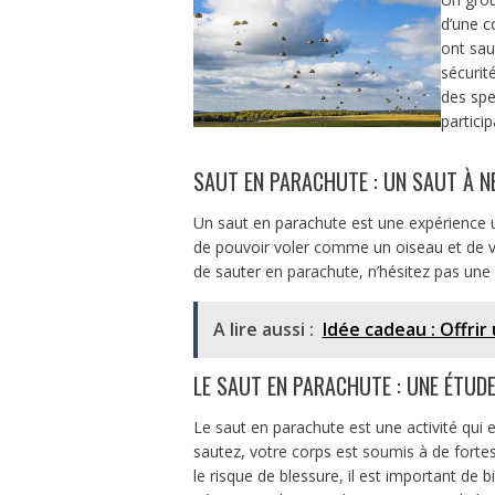
d’une c
ont sau
sécurit
des spe
particip
SAUT EN PARACHUTE : UN SAUT À N
Un saut en parachute est une expérience u
de pouvoir voler comme un oiseau et de voi
de sauter en parachute, n’hésitez pas une
A lire aussi :
Idée cadeau : Offri
LE SAUT EN PARACHUTE : UNE ÉTUDE
Le saut en parachute est une activité qui 
sautez, votre corps est soumis à de fortes
le risque de blessure, il est important de 